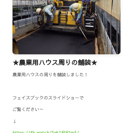
★農業用ハウス周りの舗装★
農業用ハウスの周りを舗装しました！
フェイスブックのスライドショーで
ご覧ください～
↓
https://fb.watch/5gk1iR91m5/