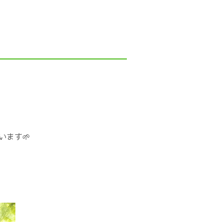
acebook
YouTube
人の一日
がたジョブカフェ事業）
ーンシップNiigata
ます🌱
お問い合わせ