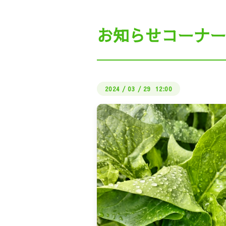
私たちの働き方（ビル
お知らせコーナー
公式LI
しょくばらぼ（厚生労
2024
/
03
/
29 12:00
さどUIターン・地
インターン