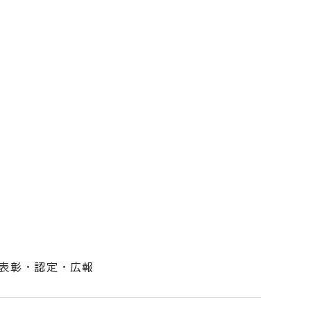
表彰・認定・広報
！（ビルドニイガタ）