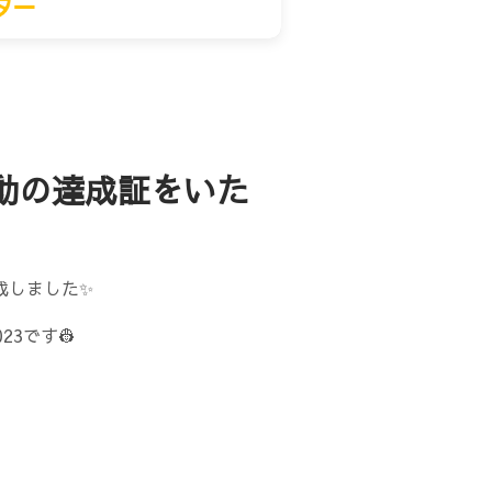
動の達成証をいた
成しました✨
3です👷