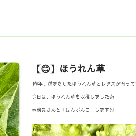
ドニイガタ）
Instagram
Ｘ（旧Twitter）
F
NE
求人ページ（新卒採用・中途採用）
舗装職
働省 職場情報総合サイト）
新潟企業情報ナビ（にい
企業ガイドブックにいがた（新潟市の就職応援サイト）
【😊】ほうれん草
元就職応援サイト『COMPASS（コンパス）』
インタ
昨年、種まきしたほうれん草とレタスが育ってい
今日は、ほうれん草を収穫しました👍
シップ情報（新潟県）
にいがた鮭プロジェクト
事務員さんと「はんぶんこ」します😊