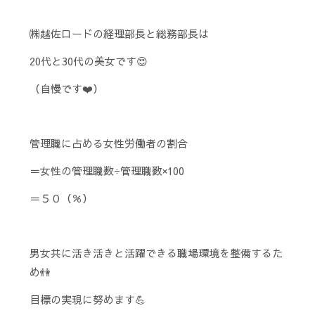
㈱越佐ロードの経理部長と総務部長は
20代と30代の美女です😍
（自慢です❤️）
管理職に占める女性労働者の割合
＝女性の管理職数÷管理職数×100
＝５０（％）
男女共に活き活きと活躍できる職場環境を整備するた
め👫
目標の実現に努めます💪