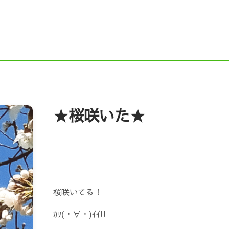
ドニイガタ）
Instagram
Ｘ（旧Twitter）
F
NE
求人ページ（新卒採用・中途採用）
舗装職
働省 職場情報総合サイト）
新潟企業情報ナビ（にい
企業ガイドブックにいがた（新潟市の就職応援サイト）
★桜咲いた★
元就職応援サイト『COMPASS（コンパス）』
インタ
シップ情報（新潟県）
にいがた鮭プロジェクト
桜咲いてる！
ｶﾜ(・∀・)ｲｲ!!