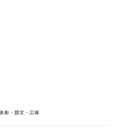
表彰・認定・広報
！（ビルドニイガタ）