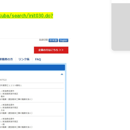
kuba/search/init030.do?