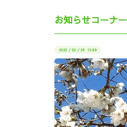
私たちの働き方（ビル
お知らせコーナー
公式LI
しょくばらぼ（厚生労
2023
/
03
/
29 13:09
さどUIターン・地
インターン