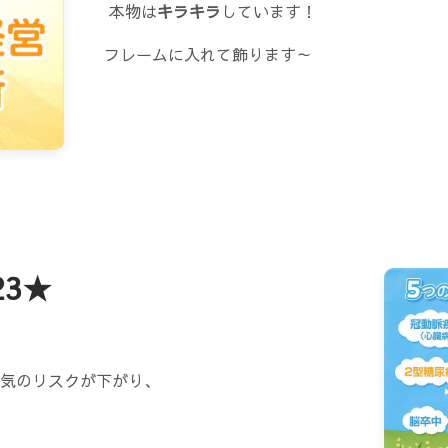
本物は
キラキラ
しています！
フレームに入れて飾ります～
23★
気のリスクが下がり、