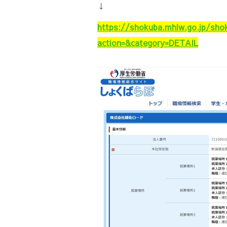
↓
https://shokuba.mhlw.go.jp/sho
action=&category=DETAIL