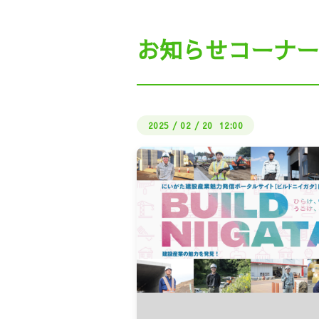
私たちの働き方（ビル
お知らせコーナー
公式LI
しょくばらぼ（厚生労
2025
/
02
/
20 12:00
さどUIターン・地
インターン