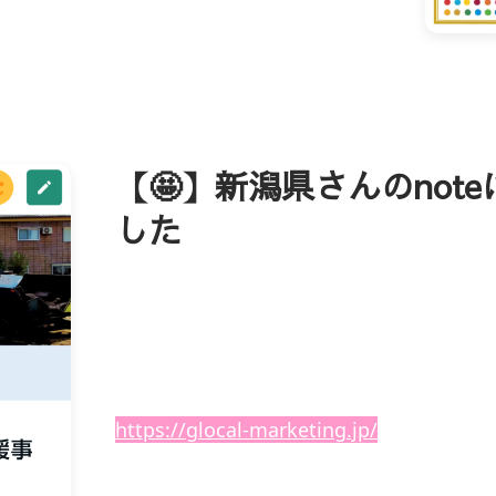
【🤩】新潟県さんのnot
した
新潟県の採用力向上事業に応募し✨
「
グローカルマーケティング株式会社」さ
ィングをいただいています🎉
https://glocal-marketing.jp/
noteでは「採用課題の
解決に向けたご支