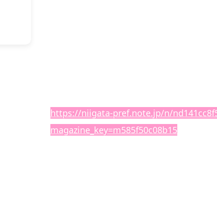
ます😊
小規模法人で予算も少ないため、大変お恥
方の励みになるかもしれません👍
是非ご一読いただき、ハートマークをポチ
す❤️
https://niigata-pref.note.jp/n/nd141cc8f
magazine_key=m585f50c08b15
越佐ロードは建設業の高齢化に歯止めをか
注力します💪
今後とも、よろしくお願いいたします👷