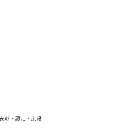
表彰・認定・広報
！（ビルドニイガタ）