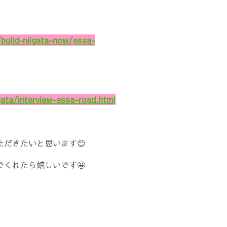
a/build-niigata-now/essa-
igata/interview-essa-road.html
だきたいと思います😊
くれたら嬉しいです🤩