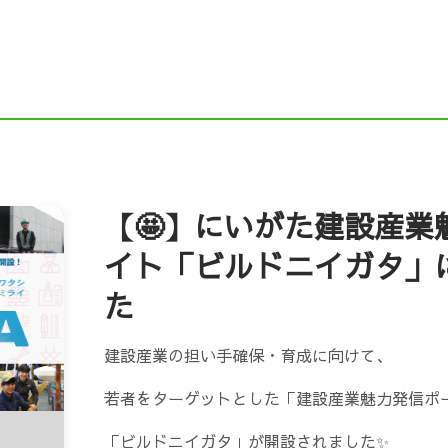
ドニイガタ）
Instagram
Ｘ（旧Twitter）
F
NE
求人ページ（新卒採用・中途採用）
舗装職
働省 職場情報総合サイト）
新潟企業情報ナビ（にい
企業ガイドブックにいがた（新潟市の就職応援サイト）
【🤩】にいがた建設産業
イト「ビルドニイガタ」
元就職応援サイト『COMPASS（コンパス）』
インタ
た
シップ情報（新潟県）
にいがた鮭プロジェクト
建設産業の担い手確保・育成に向けて、
若者をターゲットとした「建設産業魅力発信ポ
「ビルドニイガタ」が開設されました✨