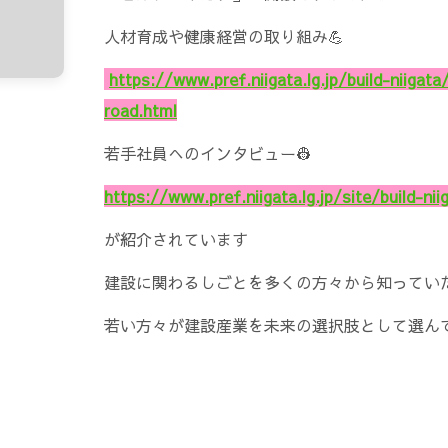
人材育成や健康経営の取り組み💪
https://www.pref.niigata.lg.jp/build-niigat
road.html
若手社員へのインタビュー👷
https://www.pref.niigata.lg.jp/site/build-ni
が紹介されています
建設に関わるしごとを多くの方々から知っていた
若い方々が建設産業を未来の選択肢として選んで