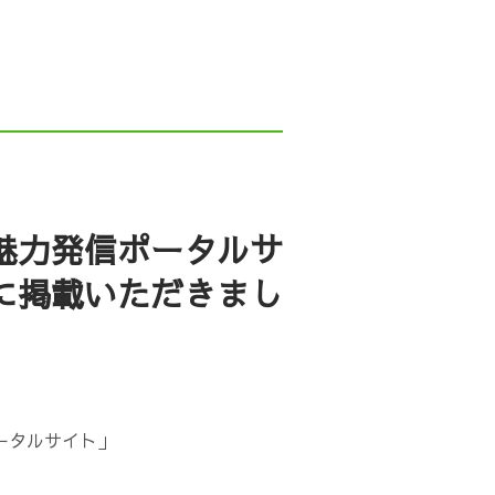
acebook
YouTube
人の一日
がたジョブカフェ事業）
魅力発信ポータルサ
に掲載いただきまし
ーンシップNiigata
お問い合わせ
ータルサイト」