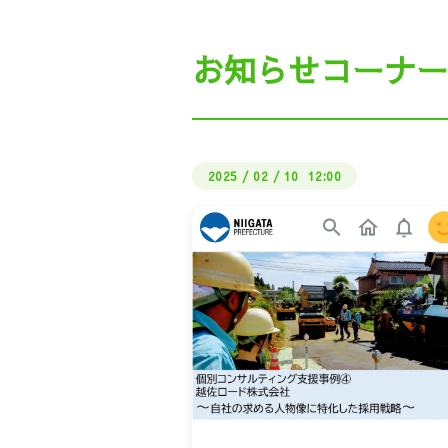
私たちの働き方（ビル
お知らせコーナー
公式LI
しょくばらぼ（厚生労
2025
/
02
/
10 12:00
さどUIターン・地
インターン