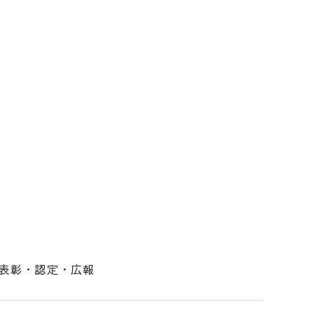
表彰・認定・広報
！（ビルドニイガタ）