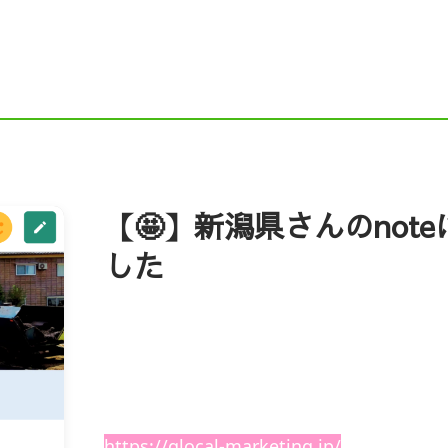
ドニイガタ）
Instagram
Ｘ（旧Twitter）
F
NE
求人ページ（新卒採用・中途採用）
舗装職
働省 職場情報総合サイト）
新潟企業情報ナビ（にい
企業ガイドブックにいがた（新潟市の就職応援サイト）
【🤩】新潟県さんのnot
した
元就職応援サイト『COMPASS（コンパス）』
インタ
新潟県の採用力向上事業に応募し✨
シップ情報（新潟県）
にいがた鮭プロジェクト
「
グローカルマーケティング株式会社」さ
ィングをいただいています🎉
https://glocal-marketing.jp/