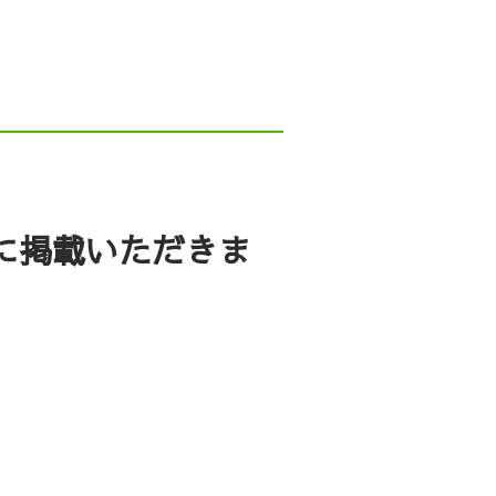
acebook
YouTube
人の一日
がたジョブカフェ事業）
eに掲載いただきま
ーンシップNiigata
お問い合わせ
んから
採用に関するコンサルテ