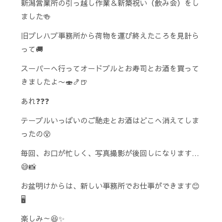
新潟営業所の引っ越し作業＆新築祝い（飲み会）をし
ました🍻
旧プレハブ事務所から荷物を運び終えたころを見計ら
って🚚
スーパーへ行ってオードブルとお寿司とお酒を買って
きましたよ〜🍣🍤🍺
あれ❓❓❓
テーブルいっぱいのご馳走とお酒はどこへ消えてしま
ったの😵
毎回、お口が忙しく、写真撮影が後回しになります…
😅📸
お盆明けからは、新しい事務所でお仕事ができます😊
🖥️
楽しみ～😆✨