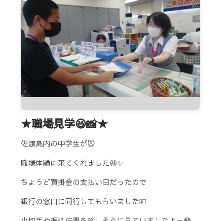
★職場見学😆📸★
佐渡島内の中学生が🐭
職場体験に来てくれました😆✨
ちょうど買掛金の支払い日だったので
銀行の窓口に同行してもらいました💴
小切手や振込伝票を珍しそうに見ていましたよ～😳