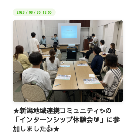
2023
/
08
/
30 13:00
★新潟地域連携コミュニティ✨の
「インターンシップ体験会🔰」に参
加しました👍★