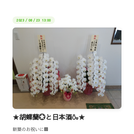
2023
/
08
/
23 13:00
★胡蝶蘭💮と日本酒🍶★
新築のお祝いに🏢