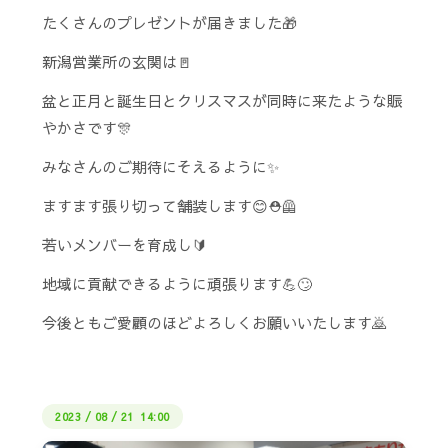
たくさんのプレゼントが届きました🎁
新潟営業所の玄関は🚪
盆と正月と誕生日とクリスマスが同時に来たような賑
やかさです🎊
みなさんのご期待にそえるように✨
ますます張り切って舗装します😊⛑️🦺
若いメンバーを育成し🔰
地域に貢献できるように頑張ります💪🙄
今後ともご愛顧のほどよろしくお願いいたします🙇
2023
/
08
/
21 14:00