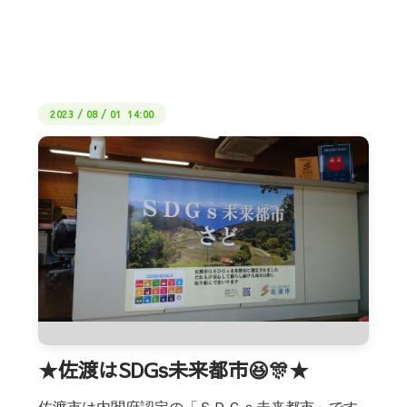
2023
/
08
/
01 14:00
★佐渡はSDGs未来都市😆🎊★