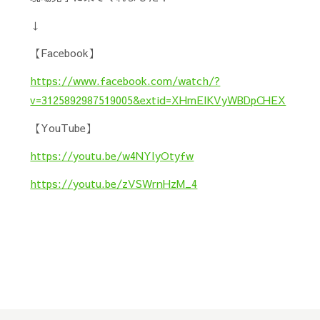
↓
【Facebook】
https://www.facebook.com/watch/?
v=3125892987519005&extid=XHmElKVyWBDpCHEX
【YouTube】
https://youtu.be/w4NYIyOtyfw
https://youtu.be/zVSWrnHzM_4