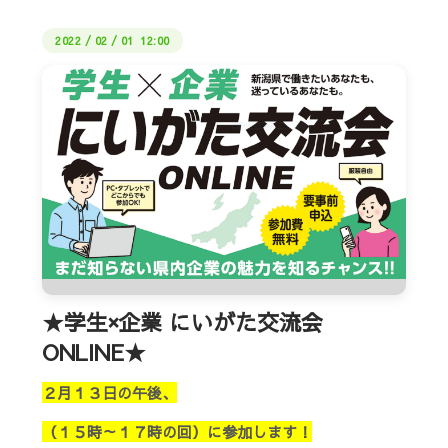
2022
/
02
/
01 12:00
★学生×企業 にいがた交流会
ONLINE★
２月１３日の午後、
（１５時～１７時の回）に参加します！