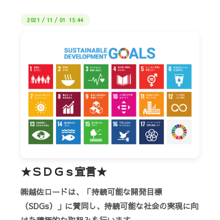
2021
/
11
/
01 15:44
★ＳＤＧｓ宣言★
㈱越佐ロードは、「持続可能な開発目標
（SDGs）」に賛同し、持続可能な社会の実現に向
けた積極的な取組みを行います。