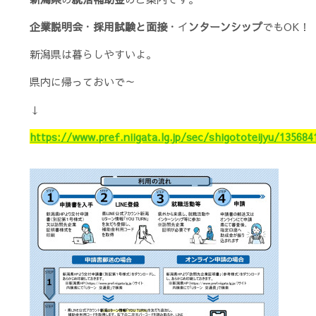
企業説明会
・
採用試験と面接
・イ
ンターンシップ
でもOK！
新潟県は暮らしやすいよ。
県内に帰っておいで～
↓
https://www.pref.niigata.lg.jp/sec/shigototeijyu/13568