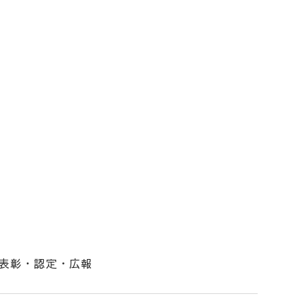
表彰・認定・広報
！（ビルドニイガタ）