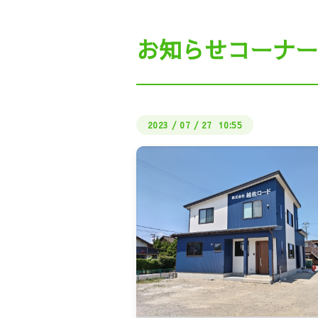
私たちの働き方（ビル
お知らせコーナー
公式LI
しょくばらぼ（厚生労
2023
/
07
/
27 10:55
さどUIターン・地
インターン