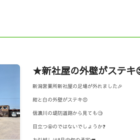
ドニイガタ）
Instagram
Ｘ（旧Twitter）
F
NE
求人ページ（新卒採用・中途採用）
舗装職
働省 職場情報総合サイト）
新潟企業情報ナビ（にい
企業ガイドブックにいがた（新潟市の就職応援サイト）
★新社屋の外壁がステキ
元就職応援サイト『COMPASS（コンパス）』
インタ
新潟営業所新社屋の足場が外れました🎉
紺と白の外壁がステキ😍
シップ情報（新潟県）
にいがた鮭プロジェクト
信濃川の堤防道路から見ても🧐
目立つ🤩のではないでしょうか❓
お引越しは8月中旬の予定🚛