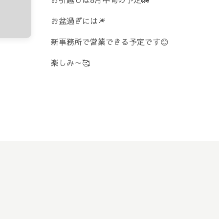
お盆過ぎには🎆
新事務所で営業できる予定です😊
楽しみ～🥰