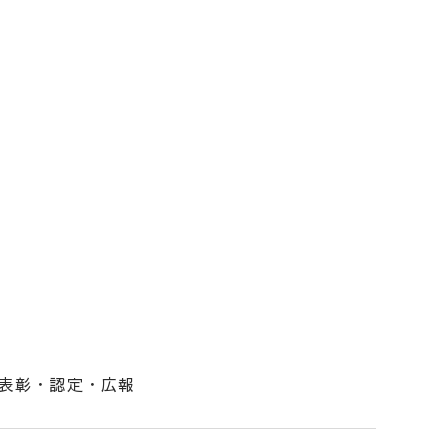
表彰・認定・広報
！（ビルドニイガタ）