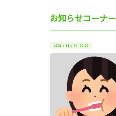
私たちの働き方（ビル
お知らせコーナー
公式LI
しょくばらぼ（厚生労
2023
/
11
/
21 10:00
さどUIターン・地
インターン