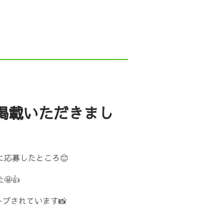
acebook
YouTube
人の一日
がたジョブカフェ事業）
掲載いただきまし
ーンシップNiigata
応募したところ😊
お問い合わせ
👍
ープされています📸