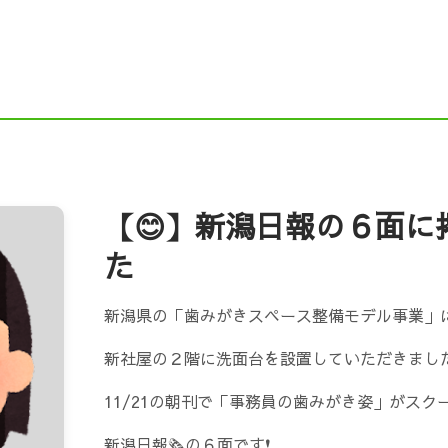
ドニイガタ）
Instagram
Ｘ（旧Twitter）
F
NE
求人ページ（新卒採用・中途採用）
舗装職
働省 職場情報総合サイト）
新潟企業情報ナビ（にい
企業ガイドブックにいがた（新潟市の就職応援サイト）
【😊】新潟日報の６面に
た
元就職応援サイト『COMPASS（コンパス）』
インタ
新潟県の「歯みがきスペース整備モデル事業」に
シップ情報（新潟県）
にいがた鮭プロジェクト
新社屋の２階に洗面台を設置していただきました
11/21の朝刊で「事務員の歯みがき姿」がスク
新潟日報🗞️の６面です❗